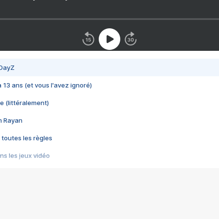
 DayZ
 a 13 ans (et vous l'avez ignoré)
e (littéralement)
im Rayan
 toutes les règles
s les jeux vidéo
us choquant de Rockstar ? - Le scandale BULLY
e plus moche de Steam
du RÊVE tourne au CAUCHEMAR