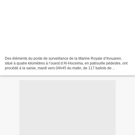
Des éléments du poste de surveillance de la Marine Royale d’Inouaren,
situé à quatre kilomètres à l’ouest d’Al-Hoceima, en patrouille pédestre, ont
procédé à la saisie, mardi vers 04h45 du matin, de 117 ballots de
stupéfiants, d’un poids total de quatre...