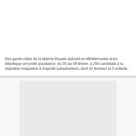
Des garde-côtes de la Marine Royale opérant en Méditerranée et en
Atlantique ont porté assistance, du 05 au 08 février, à 256 candidats à la
migration irrégulière à majorité subsahariens, dont 41 femmes et 5 enfants,
en difficulté à bord d’embarcations...