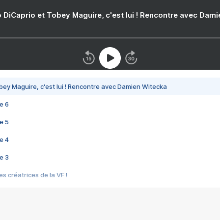
 DiCaprio et Tobey Maguire, c'est lui ! Rencontre avec Dam
bey Maguire, c'est lui ! Rencontre avec Damien Witecka
e 6
e 5
e 4
e 3
s créatrices de la VF !
e 2
e 1