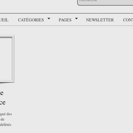
UEIL
CATÉGORIES
PAGES
NEWSLETTER
CON
te
ice
oqué des
 de
déférés