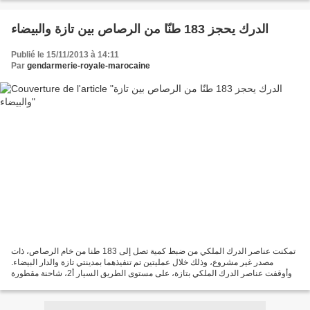
الدرك يحجز 183 طنّا من الرصاص بين تازة والبيضاء
Publié le 15/11/2013 à 14:11
Par
gendarmerie-royale-marocaine
تمكنت عناصر الدرك الملكي من ضبط كمية تصل إلى 183 طنا من خام الرصاص، ذات
مصدر غير مشروع، وذلك خلال عمليتين تم تنفيذهما بمدينتي تازة والدار البيضاء.
وأوقفت عناصر الدرك الملكي بتازة، على مستوى الطريق السيار أ2، شاحنة مقطورة
وضبطت على متنها 36 طنا من خام...