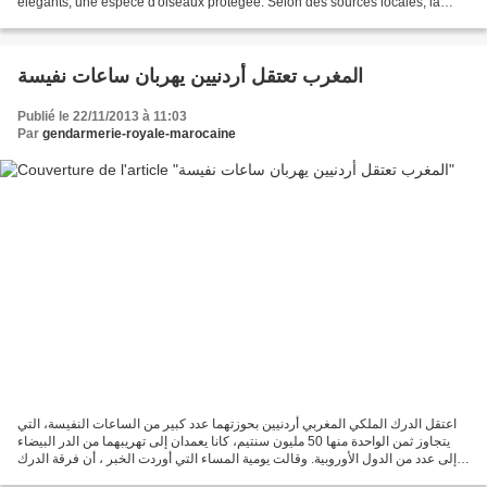
élégants, une espèce d'oiseaux protégée. Selon des sources locales, la
tentative de contrebande a été...
المغرب تعتقل أردنيين يهربان ساعات نفيسة
Publié le 22/11/2013 à 11:03
Par
gendarmerie-royale-marocaine
اعتقل الدرك الملكي المغربي أردنيين بحوزتهما عدد كبير من الساعات النفيسة، التي
يتجاوز ثمن الواحدة منها 50 مليون سنتيم، كانا يعمدان إلى تهريبهما من الدر البيضاء
إلى عدد من الدول الأوروبية. وقالت يومية المساء التي أوردت الخبر ، أن فرقة الدرك
بالنواصر اعتقلت...