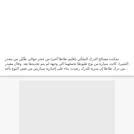
تمكنت مصالح الدرك الملكي بإقليم طاطا أخيرا من حجز حوالي طُنّيْن من مخدر
الشيرا، كانت سيارة من نوع طيوطا تحملهما الى وجهة لم يتم تحديدها بعد. وقال مصدر
من درك طاطا إن سرية للدرك رصدت بناء على إخبارية سيارتين من نفس النوع بأحد
المداشر القريبة من مركز طاطا،...